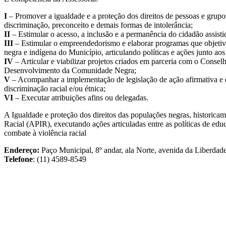
I
– Promover a igualdade e a proteção dos direitos de pessoas e grupos
discriminação, preconceito e demais formas de intolerância;
II
– Estimular o acesso, a inclusão e a permanência do cidadão assist
III
– Estimular o empreendedorismo e elaborar programas que objetiv
negra e indígena do Município, articulando políticas e ações junto ao
IV
– Articular e viabilizar projetos criados em parceria com o Consel
Desenvolvimento da Comunidade Negra;
V
– Acompanhar a implementação de legislação de ação afirmativa e 
discriminação racial e/ou étnica;
VI
– Executar atribuições afins ou delegadas.
A Igualdade e proteção dos direitos das populações negras, historicam
Racial (APIR), executando ações articuladas entre as políticas de edu
combate à violência racial
Endereço:
Paço Municipal, 8º andar, ala Norte, avenida da Liberdade
Telefone
: (11) 4589-8549