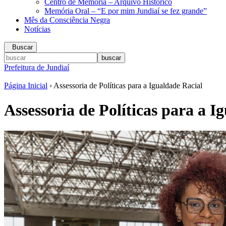
Centro de Memória – Arquivo Histórico
Memória Oral – “E por mim Jundiaí se fez grande”
Mês da Consciência Negra
Notícias
Buscar
Prefeitura de Jundiaí
Página Inicial
› Assessoria de Políticas para a Igualdade Racial
Assessoria de Políticas para a I