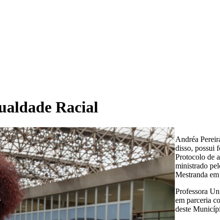
gualdade Racial
Andréa Pereir
disso, possui
Protocolo de 
ministrado pe
Mestranda em 
Professora Uni
em parceria c
deste Municíp